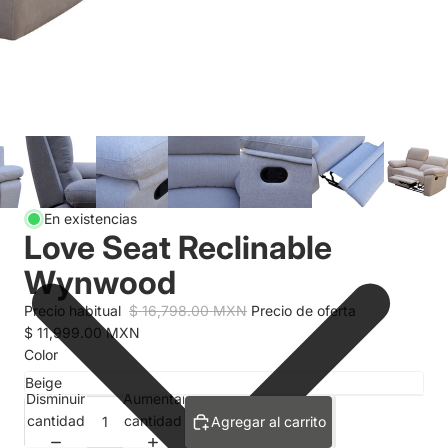
En existencias
Love Seat Reclinable
Wynwood
Precio habitual
$ 16,798.00 MXN
Precio de oferta
$ 11,999.00 MXN
Color
Disminuir
Aumentar
cantidad
cantidad
Agregar al carrito