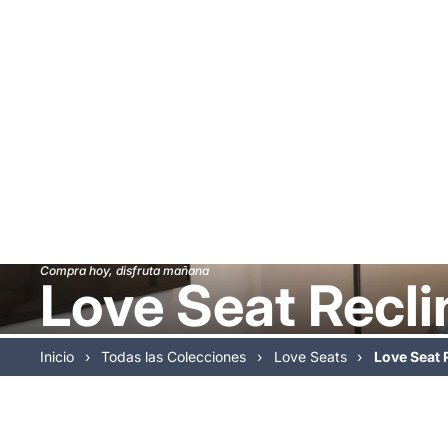
Compra hoy, disfruta mañana
Love Seat Recl
Inicio
›
Todas las Colecciones
›
Love Seats
›
Love Seat